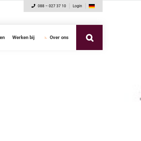
088 – 027 37 10
Login
nen
Werken bij
Over ons