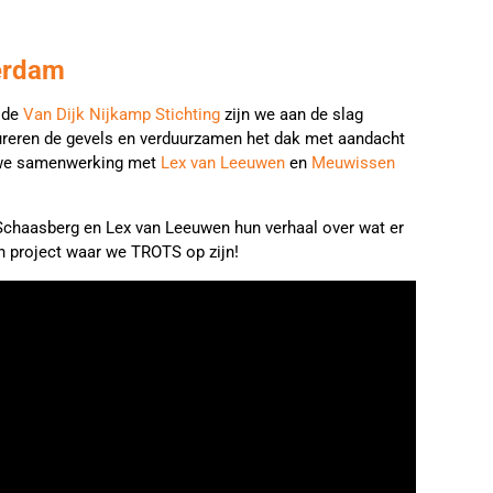
erdam
 de
Van Dijk Nijkamp Stichting
zijn we aan de slag
ureren de gevels en verduurzamen het dak met aandacht
auwe samenwerking met
Lex van Leeuwen
en
Meuwissen
 Schaasberg en Lex van Leeuwen hun verhaal over wat er
en project waar we TROTS op zijn!