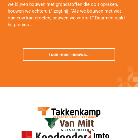
we blijven bouwen met grondstoffen die ooit opraken,
bouwen we achteruit,” zegt hij. “Als we bouwen met wat
opnieuw kan groeien, bouwen we vooruit.” Daarmee raakt
hij precies …
Toon meer nieuws...