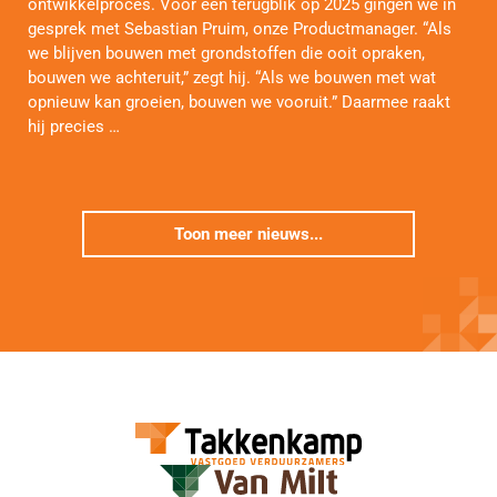
ontwikkelproces. Voor een terugblik op 2025 gingen we in
gesprek met Sebastian Pruim, onze Productmanager. “Als
we blijven bouwen met grondstoffen die ooit opraken,
bouwen we achteruit,” zegt hij. “Als we bouwen met wat
opnieuw kan groeien, bouwen we vooruit.” Daarmee raakt
hij precies …
Toon meer nieuws...