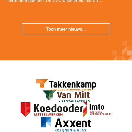
certificeringseisen. Dit GGD-onderzoek, dat op …
Toon meer nieuws...