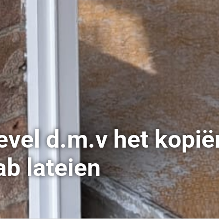
vel d.m.v het kopië
b lateien