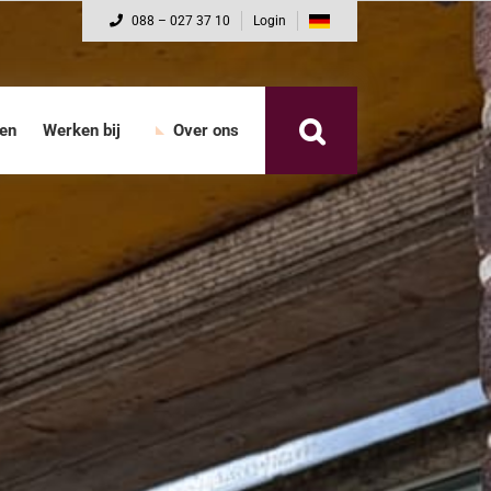
088 – 027 37 10
Login
nen
Werken bij
Over ons