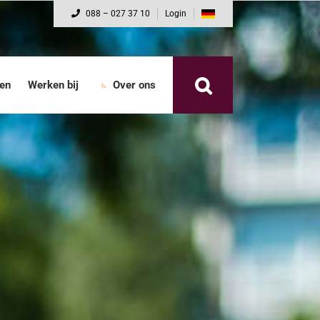
088 – 027 37 10
Login
nen
Werken bij
Over ons