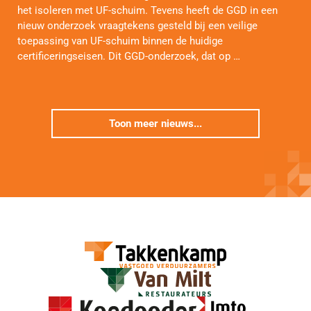
het isoleren met UF-schuim. Tevens heeft de GGD in een
nieuw onderzoek vraagtekens gesteld bij een veilige
toepassing van UF-schuim binnen de huidige
certificeringseisen. Dit GGD-onderzoek, dat op …
Toon meer nieuws...